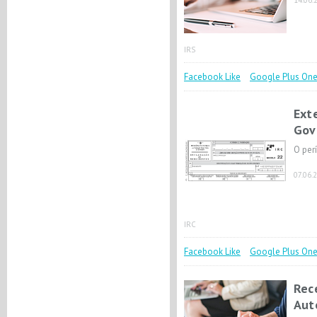
14.06.
IRS
Facebook Like
Google Plus On
Ext
Gov
O per
07.06.
IRC
Facebook Like
Google Plus On
Rec
Aut