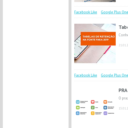
Facebook Like
Google Plus On
Tab
Conhe
21.01.
Facebook Like
Google Plus On
PRA
O pra
15.01.