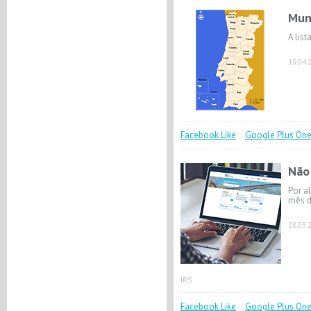
Mun
A lis
19.04.
Facebook Like
Google Plus On
Não
Por a
mês d
28.03.
IRS
Facebook Like
Google Plus On