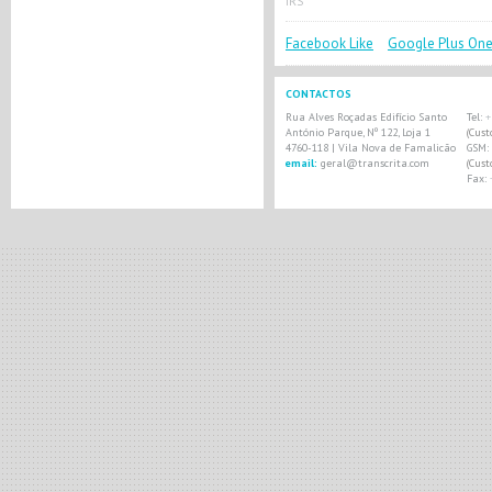
IRS
Facebook Like
Google Plus On
CONTACTOS
Rua Alves Roçadas Edifício Santo
Tel:
+
António Parque, Nº 122, Loja 1
(Cus
4760-118 | Vila Nova de Famalicão
GSM:
email:
geral@transcrita.com
(Cus
Fax: