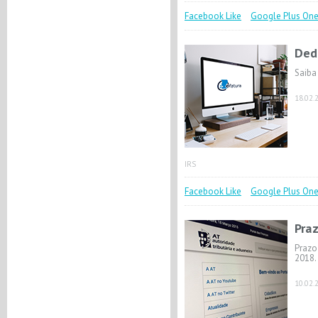
Facebook Like
Google Plus On
Ded
Saiba
18.02.
IRS
Facebook Like
Google Plus On
Praz
Prazo
2018.
10.02.