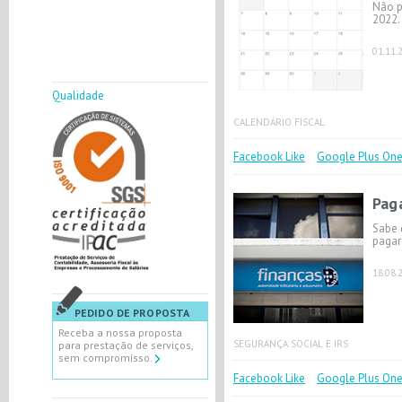
Não p
2022.
01.11.
Qualidade
CALENDÁRIO FISCAL
Facebook Like
Google Plus On
Pag
Sabe 
pagar
18.08.
PEDIDO DE PROPOSTA
Receba a nossa proposta
SEGURANÇA SOCIAL E IRS
para prestação de serviços,
sem compromisso.
Facebook Like
Google Plus On