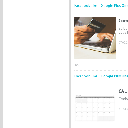
Facebook Like
Google Plus On
Com
Saiba
deve 
07.07.
IRS
Facebook Like
Google Plus On
CAL
Conhe
06.04.