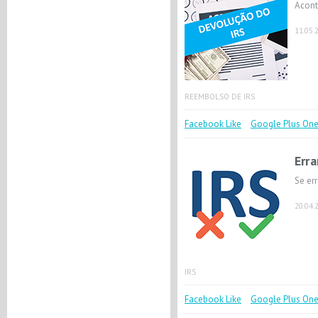
Acont
11.05.
REEMBOLSO DE IRS
Facebook Like
Google Plus On
Err
Se er
20.04.
IRS
Facebook Like
Google Plus On