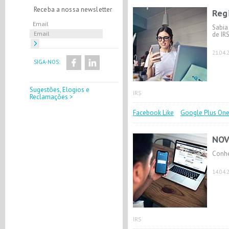
Receba a nossa newsletter
Reg
Email
Sabia
de IR
21.04.
SIGA-NOS:
Sugestões, Elogios e
IRS
Reclamações >
Facebook Like
Google Plus On
NOV
Conhe
14.04.
IRS