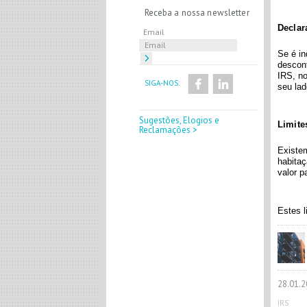
Receba a nossa newsletter
Declar
Email
Se é
in
descont
IRS, n
SIGA-NOS:
seu lad
Sugestões, Elogios e
Limite
Reclamações >
Existem
habitaç
valor p
Estes
l
28.01.2
IRS