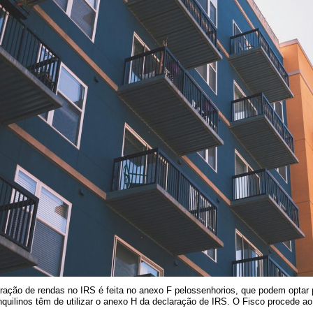
ração de rendas no IRS é feita no anexo F
pelos
senhorios
, que podem optar 
nquilinos
têm de utilizar o anexo H da declaração de IRS. O Fisco procede a