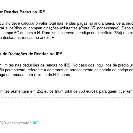
ar Rendas Pagas no IRS
quilino
deve calcular o
valor total das rendas pagas
no ano anterior, de acor
ar subsídios ou comparticipações existentes (
Porta 65, por exemplo
). Depoi
o
campo 6C do anexo H
. Para isso inscreva o código do benefício (654) e o n
o declara as rendas no anexo F.
s de Deduções de Rendas no IRS
 limites nas deduções de rendas no IRS. No caso dos inquilinos de prédio u
ão permanente, referente a contratos de arrendamento celebrado ao abrigo
ago em rendas com o limite de
502 euros
.
imites aumentam
em 251 euros (num total de 753 euros), para quem tiver um 
020_Administrador |
IRS