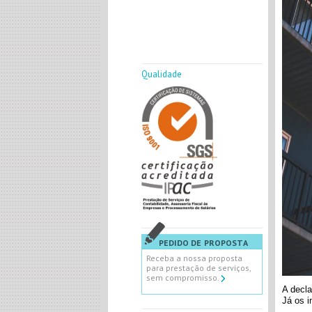
Qualidade
PEDIDO DE PROPOSTA
Receba a nossa proposta
para prestação de serviços,
sem compromisso.
A decla
Já os
i