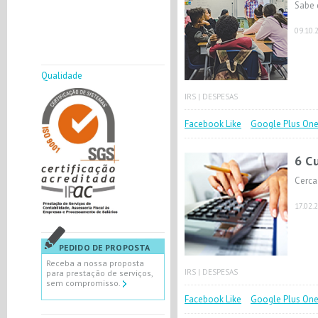
Sabe 
09.10.
Qualidade
IRS
|
DESPESAS
Facebook Like
Google Plus On
6 C
Cerca
17.02.
PEDIDO DE PROPOSTA
Receba a nossa proposta
IRS
|
DESPESAS
para prestação de serviços,
sem compromisso.
Facebook Like
Google Plus On