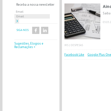
Receba a nossa newsletter
Ain
Email
Saiba
03.03.
SIGA-NOS:
Sugestões, Elogios e
IRS
|
DESPESAS
Reclamações >
Facebook Like
Google Plus On