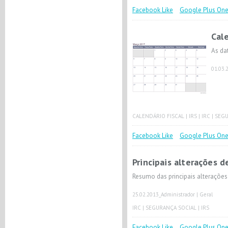
Facebook Like
Google Plus On
Cale
As da
01.03.
CALENDÁRIO FISCAL
|
IRS
|
IRC
|
SEGU
Facebook Like
Google Plus On
Principais alterações 
Resumo das principais alteraçõe
25.02.2013
_Administrador |
Geral
IRC
|
SEGURANÇA SOCIAL
|
IRS
Facebook Like
Google Plus On