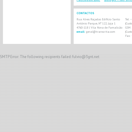
CONTACTOS
Rua Alves Roçadas Edifício Santo
Tel:
+
António Parque, Nº 122, Loja 1
(Cus
4760-118 | Vila Nova de Famalicão
GSM:
email:
geral@transcrita.com
(Cus
Fax:
SMTP Error: The following recipients failed: fulvio@3gnt.net