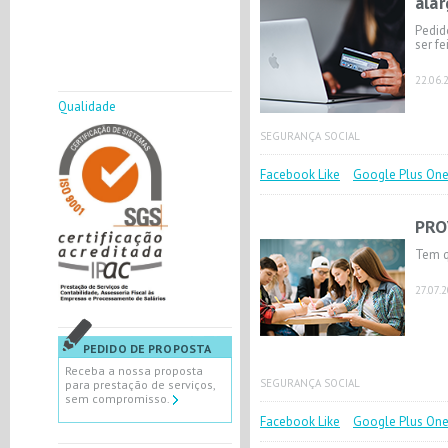
ala
Pedid
ser fe
22.06.
Qualidade
SEGURANÇA SOCIAL
Facebook Like
Google Plus On
PRO
Tem q
27.07.
PEDIDO DE PROPOSTA
Receba a nossa proposta
SEGURANÇA SOCIAL
para prestação de serviços,
sem compromisso.
Facebook Like
Google Plus On