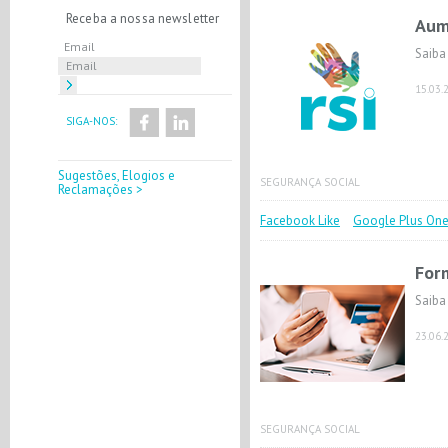
Receba a nossa newsletter
Aum
Email
Saiba
15.03.
SIGA-NOS:
Sugestões, Elogios e
SEGURANÇA SOCIAL
Reclamações >
Facebook Like
Google Plus On
For
Saiba
23.06.
SEGURANÇA SOCIAL