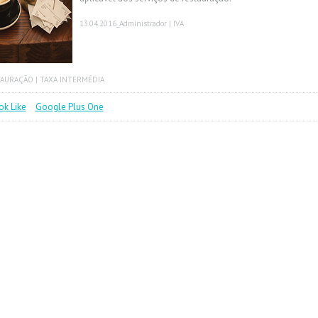
13.04.2016
_Administrador |
IVA
TAURAÇÃO
|
TAXA INTERMÉDIA
k Like
Google Plus One