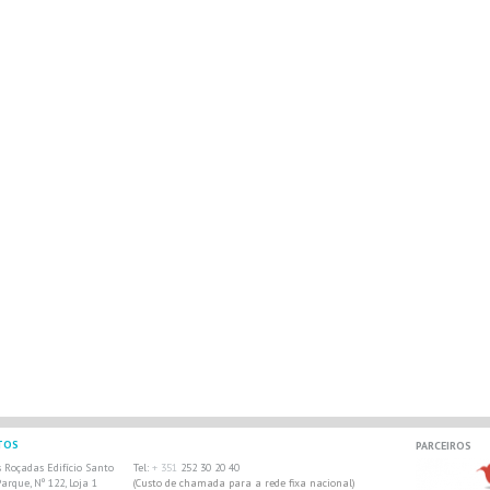
TOS
PARCEIROS
 Roçadas Edifício Santo
Tel:
+ 351
252 30 20 40
arque, Nº 122, Loja 1
(Custo de chamada para a rede fixa nacional)