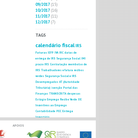
09/2017
(15)
10/2017
(16)
11/2017
(11)
12/2017
(7)
TAGS
calendário fiscal
IRS
Faturas
IEFP
IVA
IRC
datas de
entrega de IRS
Segurança Social
IMI
prazo IRS
Contratação
reembolso de
IRS
Trabalhadores
efatura
recibos
verdes
Segurança Social e IRS
Desempregados
AT (Autoridade
Tributária)
isenção
Portal das
Finanças
TRANSCRITA
despesas
Estágio Emprego
Recibo Verde
OE
Incentivos ao Emprego
Contabilidade
PEC
Entrega
Inventário
APOIOS