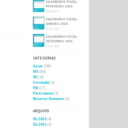
CALENDÁRIO FISCAL -
FEVEREIRO 2026
06/02/2026
CALENDÁRIO FISCAL -
JANEIRO 2026
07/01/2026
CALENDÁRIO FISCAL -
DEZEMBRO 2025
02/12/2025
CATEGORIAS
Geral
(298)
IRS
(80)
IRC
(8)
Formação
(1)
IVA
(17)
Particulares
(5)
Recursos Humanos
(5)
ARQUIVO
01/2013
(4)
02/2013
(3)