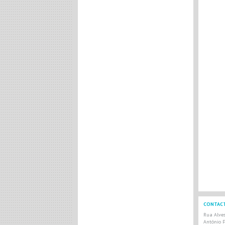
CONTAC
Rua Alves
António P