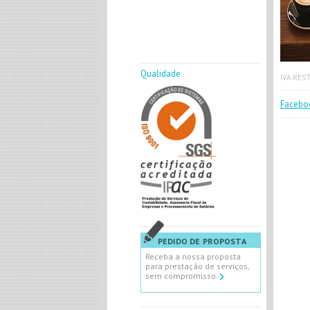
Qualidade
IVA RES
Faceboo
PEDIDO DE PROPOSTA
Receba a nossa proposta
para prestação de serviços,
sem compromisso.