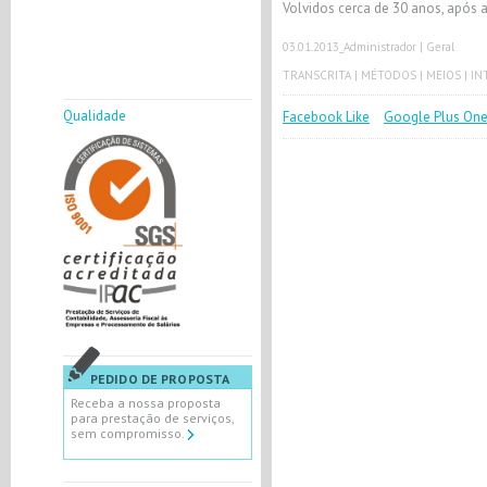
Volvidos cerca de 30 anos, após
03.01.2013
_Administrador |
Geral
TRANSCRITA
|
MÉTODOS
|
MEIOS
|
IN
Qualidade
Facebook Like
Google Plus On
PEDIDO DE PROPOSTA
Receba a nossa proposta
para prestação de serviços,
sem compromisso.