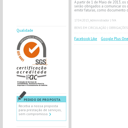
A partir de 1 de Maio de 2013, o
serão obrigados a comunicar os d
emitir faturas, como documento d
17.04.2013
_Administrador |
IVA
BENS EM CIRCULAÇÃO
|
OBRIGAÇÕES
Qualidade
Facebook Like
Google Plus On
PEDIDO DE PROPOSTA
Receba a nossa proposta
para prestação de serviços,
sem compromisso.