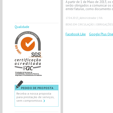
A partir de 1 de Maio de 2013, o
serão obrigados a comunicar os d
emitir faturas, como documento d
17.04.2013
_Administrador |
IVA
BENS EM CIRCULAÇÃO
|
OBRIGAÇÕES
Qualidade
Facebook Like
Google Plus On
PEDIDO DE PROPOSTA
Receba a nossa proposta
para prestação de serviços,
sem compromisso.